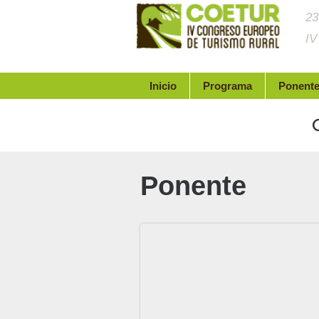
23
IV
Inicio
Programa
Ponent
Ponente