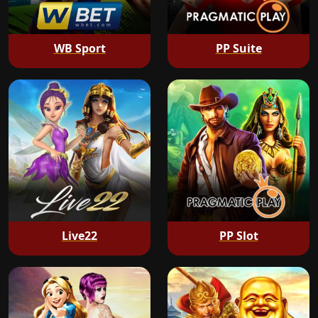
WB Sport
PP Suite
Live22
PP Slot