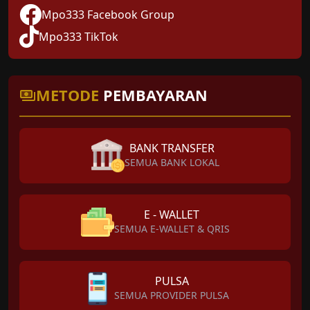
Mpo333 Facebook Group
Mpo333 TikTok
METODE
PEMBAYARAN
BANK TRANSFER
SEMUA BANK LOKAL
E - WALLET
SEMUA E-WALLET & QRIS
PULSA
SEMUA PROVIDER PULSA