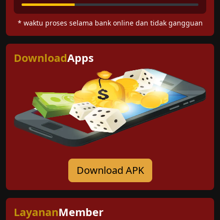
* waktu proses selama bank online dan tidak gangguan
Download
Apps
Download APK
Layanan
Member