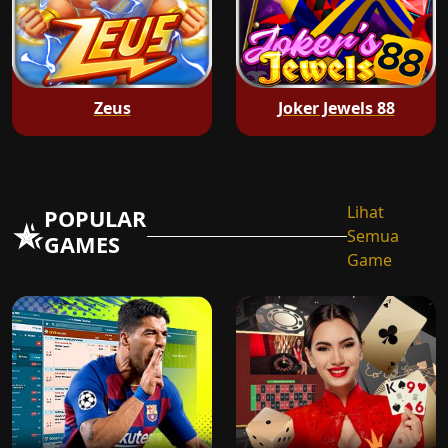
Zeus
Joker Jewels 88
Lihat
POPULAR
Semua
GAMES
Game