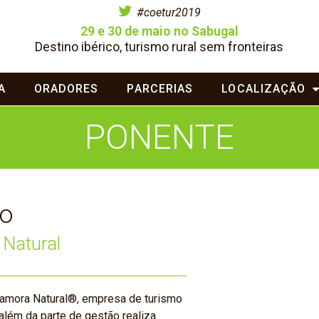
#coetur2019
29 e 30 de maio no Sabugal
Destino ibérico, turismo rural sem fronteiras
A
ORADORES
PARCERIAS
LOCALIZAÇÃO
PONENTE
no
 Natural
Zamora Natural®, empresa de turismo
além da parte de gestão realiza