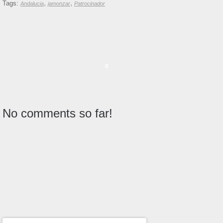
,
,
Tags:
Andalucia
jamonzar
Patrocinador
0
No comments so far!