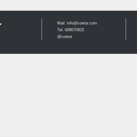
Mail:
info@coetur.com
Tel: 608070925
@coetur