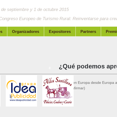
 de septiembre y 1 de octubre 2015
 Congreso Europeo de Turismo Rural: Reinventarse para crea
es
Organizadores
Expositores
Partners
Premi
¿Qué podemos apr
0
El Turismo Rural en Europa desde Europa a 
(pendiente de confirmar)