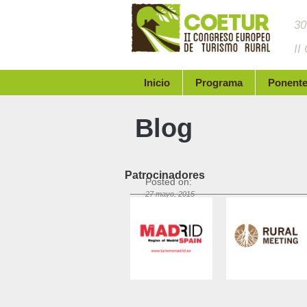
30
II
Inicio
Programa
Ponent
Blog
Patrocinadores
Posted on:
27 mayo, 2015
Categories:
By:
admin