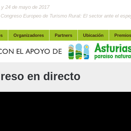
 y 24 de mayo de 2017
 Congreso Europeo de Turismo Rural: El sector ante el espe
es
Organizadores
Partners
Ubicación
Premio
reso en directo