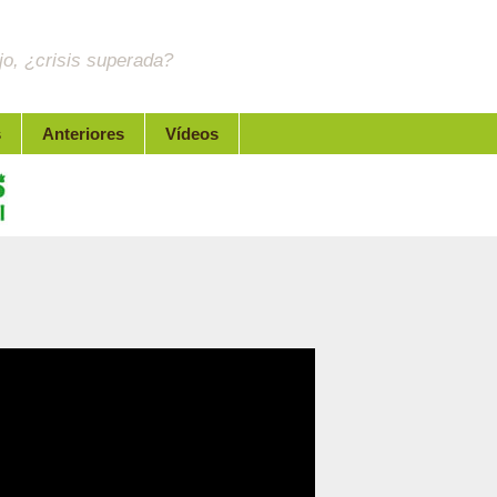
jo, ¿crisis superada?
s
Anteriores
Vídeos