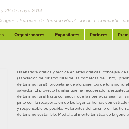
 y 28 de mayo 2014
Congreso Europeo de Turismo Rural: conocer, compartir, in
es
Organizadores
Expositores
Partners
Prem
Diseñadora gráfica y técnica en artes gráficas, concejala d
(asociación de turismo rural de las comarcas del Ebro), pres
de turismo rural), propietaria de alojamientos de turismo rural
salvador. El proyecto familiar que ha recuperado la arquitectu
de turismo rural hasta conseguir que las barracas sean un sím
junto con la recuperación de las lagunas hemos demostrado 
y responsable es posible. Referentes del turismo en las tierr
de turismo sostenible. Medalla al mérito turístico de la gener