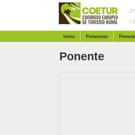
27
I 
Inicio
Ponencias
Ponent
Ponente