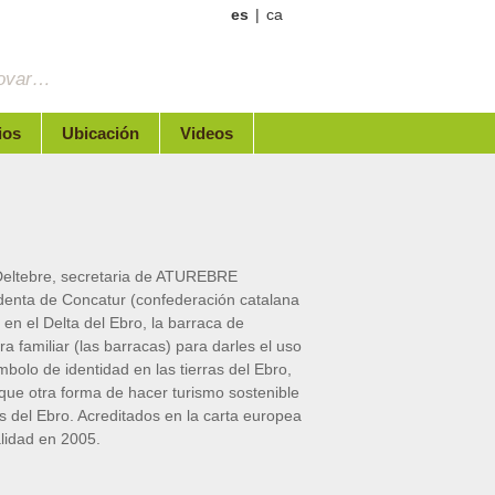
es
|
ca
novar…
ios
Ubicación
Videos
e Deltebre, secretaria de ATUREBRE
identa de Concatur (confederación catalana
 en el Delta del Ebro, la barraca de
ra familiar (las barracas) para darles el uso
bolo de identidad en las tierras del Ebro,
que otra forma de hacer turismo sostenible
as del Ebro. Acreditados en la carta europea
alidad en 2005.